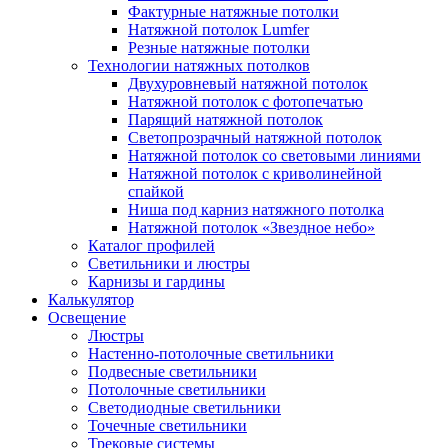
Фактурные натяжные потолки
Натяжной потолок Lumfer
Резные натяжные потолки
Технологии натяжных потолков
Двухуровневый натяжной потолок
Натяжной потолок с фотопечатью
Парящий натяжной потолок
Светопрозрачный натяжной потолок
Натяжной потолок со световыми линиями
Натяжной потолок с криволинейной
спайкой
Ниша под карниз натяжного потолка
Натяжной потолок «Звездное небо»
Каталог профилей
Светильники и люстры
Карнизы и гардины
Калькулятор
Освещение
Люстры
Настенно-потолочные светильники
Подвесные светильники
Потолочные светильники
Светодиодные светильники
Точечные светильники
Трековые системы