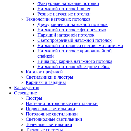
Фактурные натяжные потолки
Натяжной потолок Lumfer
Резные натяжные потолки
Технологии натяжных потолков
Двухуровневый натяжной потолок
Натяжной потолок с фотопечатью
Парящий натяжной потолок
Светопрозрачный натяжной потолок
Натяжной потолок со световыми линиями
Натяжной потолок с криволинейной
спайкой
Ниша под карниз натяжного потолка
Натяжной потолок «Звездное небо»
Каталог профилей
Светильники и люстры
Карнизы и гардины
Калькулятор
Освещение
Люстры
Настенно-потолочные светильники
Подвесные светильники
Потолочные светильники
Светодиодные светильники
Точечные светильники
Трековые системы