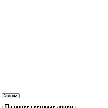
Закрыть
x
«Парящие световые линии»