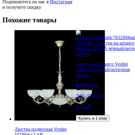
Подпишитесь на нас в
Инстаграм
и получите скидку
Похожие товары
Люстра на штанге Vestini
2297-5A чёрный/античная
бронза
В наличии
Арт.:
020854
8 433
₽
Люстры
Купить в 1 клик
Люстра подвесная Vestini
10198/6+3 AB