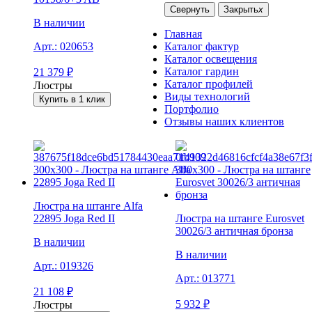
Свернуть
Закрыть
x
В наличии
Главная
Каталог фактур
Арт.:
020653
Каталог освещения
Каталог гардин
21 379
₽
Каталог профилей
Люстры
Виды технологий
Купить в 1 клик
Портфолио
Отзывы наших клиентов
Люстра на штанге Alfa
22895 Joga Red II
Люстра на штанге Eurosvet
30026/3 античная бронза
В наличии
В наличии
Арт.:
019326
Арт.:
013771
21 108
₽
5 932
₽
Люстры