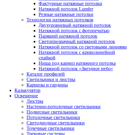
Фактурные натяжные потолки
Натяжной потолок Lumfer
Резные натяжные потолки
Технологии натяжных потолков
Двухуровневый натяжной потолок
Натяжной потолок с фотопечатью
Парящий натяжной потолок
Светопрозрачный натяжной потолок
Натяжной потолок со световыми линиями
Натяжной потолок с криволинейной
спайкой
Ниша под карниз натяжного потолка
Натяжной потолок «Звездное небо»
Каталог профилей
Светильники и люстры
Карнизы и гардины
Калькулятор
Освещение
Люстры
Настенно-потолочные светильники
Подвесные светильники
Потолочные светильники
Светодиодные светильники
Точечные светильники
Трековые системы