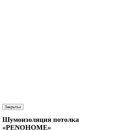
Закрыть
x
Шумоизоляция потолка
«PENOHOME»