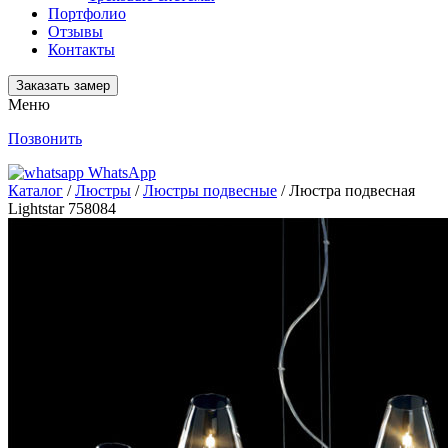
Портфолио
Отзывы
Контакты
Заказать замер
Меню
Позвонить
WhatsApp
Каталог
/
Люстры
/
Люстры подвесные
/ Люстра подвесная
Lightstar 758084