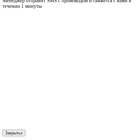
Менеджер отправит SMS с промокодом и свяжется с вами в
течении 1 минуты
Закрыть
x