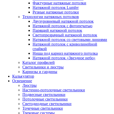
Фактурные натяжные потолки
Натяжной потолок Lumfer
Резные натяжные потолки
Технологии натяжных потолков
Двухуровневый натяжной потолок
Натяжной потолок с фотопечатью
Парящий натяжной потолок
Светопрозрачный натяжной потолок
Натяжной потолок со световыми линиями
Натяжной потолок с криволинейной
спайкой
Ниша под карниз натяжного потолка
Натяжной потолок «Звездное небо»
Каталог профилей
Светильники и люстры
Карнизы и гардины
Калькулятор
Освещение
Люстры
Настенно-потолочные светильники
Подвесные светильники
Потолочные светильники
Светодиодные светильники
Точечные светильники
Трековые системы