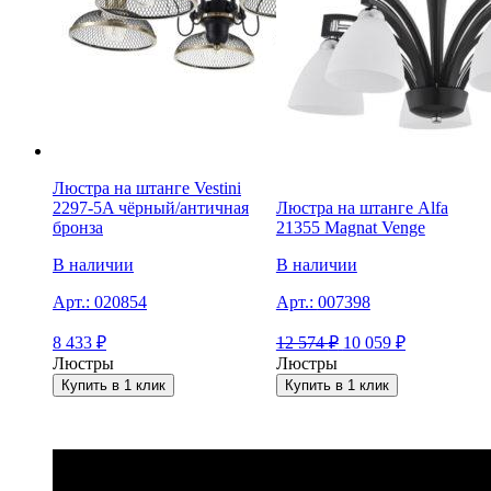
Люстра на штанге Vestini
2297-5A чёрный/античная
Люстра на штанге Alfa
бронза
21355 Magnat Venge
В наличии
В наличии
Арт.:
020854
Арт.:
007398
8 433
₽
12 574
₽
10 059
₽
Люстры
Люстры
Купить в 1 клик
Купить в 1 клик