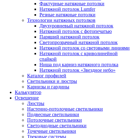
Фактурные натяжные потолки
Натяжной потолок Lumfer
Резные натяжные потолки
Технологии натяжных потолков
Двухуровневый натяжной потолок
Натяжной потолок с фотопечатью
Парящий натяжной потолок
Светопрозрачный натяжной потолок
Натяжной потолок со световыми линиями
Натяжной потолок с криволинейной
спайкой
Ниша под карниз натяжного потолка
Натяжной потолок «Звездное небо»
Каталог профилей
Светильники и люстры
Карнизы и гардины
Калькулятор
Освещение
Люстры
Настенно-потолочные светильники
Подвесные светильники
Потолочные светильники
Светодиодные светильники
Точечные светильники
Трековые системы