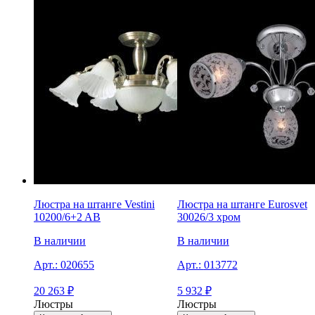
Люстра на штанге Vestini
Люстра на штанге Eurosvet
10200/6+2 AB
30026/3 хром
В наличии
В наличии
Арт.:
020655
Арт.:
013772
20 263
₽
5 932
₽
Люстры
Люстры