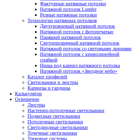
Фактурные натяжные потолки
Натяжной потолок Lumfer
Резные натяжные потолки
Технологии натяжных потолков
Двухуровневый натяжной потолок
Натяжной потолок с фотопечатью
Парящий натяжной потолок
Светопрозрачный натяжной потолок
Натяжной потолок со световыми линиями
Натяжной потолок с криволинейной
спайкой
Ниша под карниз натяжного потолка
Натяжной потолок «Звездное небо»
Каталог профилей
Светильники и люстры
Карнизы и гардины
Калькулятор
Освещение
Люстры
Настенно-потолочные светильники
Подвесные светильники
Потолочные светильники
Светодиодные светильники
Точечные светильники
Трековые системы