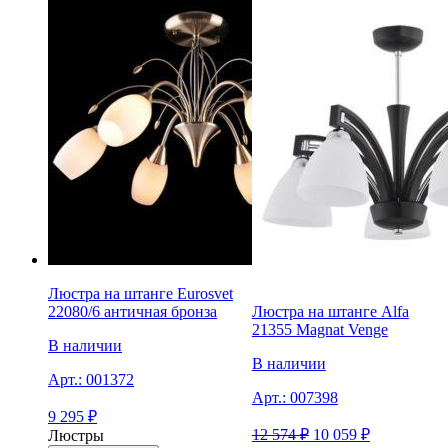
Люстра на штанге Eurosvet
22080/6 античная бронза
Люстра на штанге Alfa
21355 Magnat Venge
В наличии
В наличии
Арт.:
001372
Арт.:
007398
9 295
₽
12 574
₽
10 059
₽
Люстры