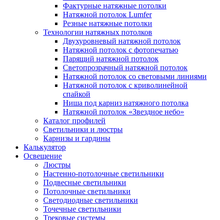
Фактурные натяжные потолки
Натяжной потолок Lumfer
Резные натяжные потолки
Технологии натяжных потолков
Двухуровневый натяжной потолок
Натяжной потолок с фотопечатью
Парящий натяжной потолок
Светопрозрачный натяжной потолок
Натяжной потолок со световыми линиями
Натяжной потолок с криволинейной
спайкой
Ниша под карниз натяжного потолка
Натяжной потолок «Звездное небо»
Каталог профилей
Светильники и люстры
Карнизы и гардины
Калькулятор
Освещение
Люстры
Настенно-потолочные светильники
Подвесные светильники
Потолочные светильники
Светодиодные светильники
Точечные светильники
Трековые системы