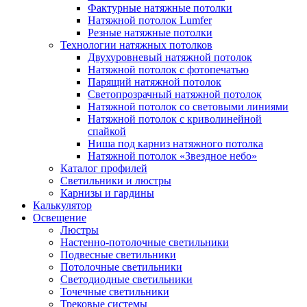
Фактурные натяжные потолки
Натяжной потолок Lumfer
Резные натяжные потолки
Технологии натяжных потолков
Двухуровневый натяжной потолок
Натяжной потолок с фотопечатью
Парящий натяжной потолок
Светопрозрачный натяжной потолок
Натяжной потолок со световыми линиями
Натяжной потолок с криволинейной
спайкой
Ниша под карниз натяжного потолка
Натяжной потолок «Звездное небо»
Каталог профилей
Светильники и люстры
Карнизы и гардины
Калькулятор
Освещение
Люстры
Настенно-потолочные светильники
Подвесные светильники
Потолочные светильники
Светодиодные светильники
Точечные светильники
Трековые системы