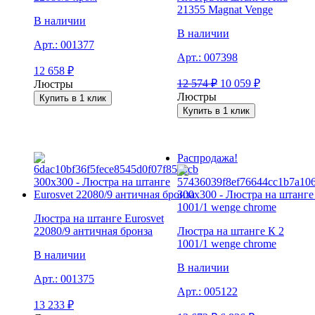
21355 Magnat Venge
В наличии
В наличии
Арт.:
001377
Арт.:
007398
12 658
₽
12 574
₽
10 059
₽
Люстры
Люстры
Купить в 1 клик
Купить в 1 клик
Распродажа!
Люстра на штанге Eurosvet
22080/9 античная бронза
Люстра на штанге К 2
1001/1 wenge chrome
В наличии
В наличии
Арт.:
001375
Арт.:
005122
13 233
₽