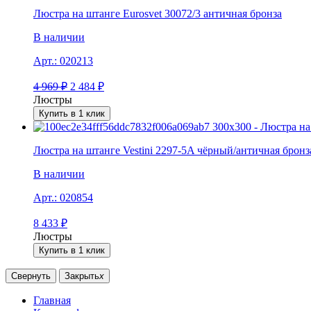
Люстра на штанге Eurosvet 30072/3 античная бронза
В наличии
Арт.:
020213
4 969
₽
2 484
₽
Люстры
Купить в 1 клик
Люстра на штанге Vestini 2297-5A чёрный/античная бронз
В наличии
Арт.:
020854
8 433
₽
Люстры
Купить в 1 клик
Свернуть
Закрыть
x
Главная