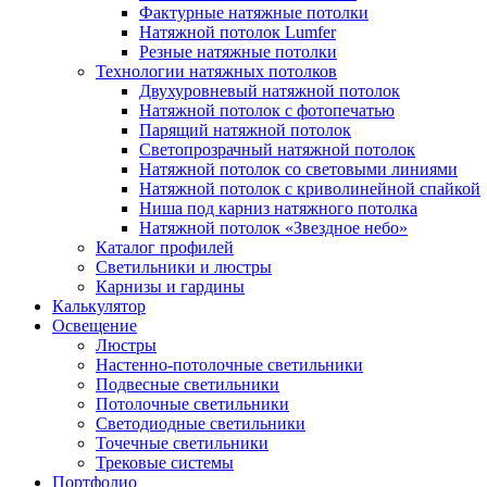
Фактурные натяжные потолки
Натяжной потолок Lumfer
Резные натяжные потолки
Технологии натяжных потолков
Двухуровневый натяжной потолок
Натяжной потолок с фотопечатью
Парящий натяжной потолок
Светопрозрачный натяжной потолок
Натяжной потолок со световыми линиями
Натяжной потолок с криволинейной спайкой
Ниша под карниз натяжного потолка
Натяжной потолок «Звездное небо»
Каталог профилей
Светильники и люстры
Карнизы и гардины
Калькулятор
Освещение
Люстры
Настенно-потолочные светильники
Подвесные светильники
Потолочные светильники
Светодиодные светильники
Точечные светильники
Трековые системы
Портфолио