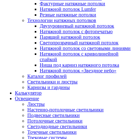
Фактурные натяжные потолки
Натяжной потолок Lumfer
Резные натяжные потолки
Технологии натяжных потолков
Двухуровневый натяжной потолок
Натяжной потолок с фотопечатью
Парящий натяжной потолок
Светопрозрачный натяжной потолок
Натяжной потолок со световыми линиями
Натяжной потолок с криволинейной
спайкой
Ниша под карниз натяжного потолка
Натяжной потолок «Звездное небо»
Каталог профилей
Светильники и люстры
Карнизы и гардины
Калькулятор
Освещение
Люстры
Настенно-потолочные светильники
Подвесные светильники
Потолочные светильники
Светодиодные светильники
Точечные светильники
Трековые системы