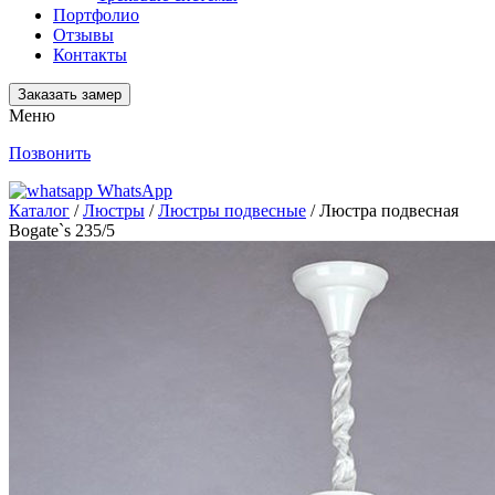
Портфолио
Отзывы
Контакты
Заказать замер
Меню
Позвонить
WhatsApp
Каталог
/
Люстры
/
Люстры подвесные
/ Люстра подвесная
Bogate`s 235/5