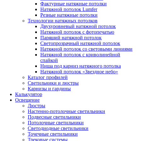
Фактурные натяжные потолки
Натяжной потолок Lumfer
Резные натяжные потолки
Технологии натяжных потолков
Двухуровневый натяжной потолок
Натяжной потолок с фотопечатью
Парящий натяжной потолок
Светопрозрачный натяжной потолок
Натяжной потолок со световыми линиями
Натяжной потолок с криволинейной
спайкой
Ниша под карниз натяжного потолка
Натяжной потолок «Звездное небо»
Каталог профилей
Светильники и люстры
Карнизы и гардины
Калькулятор
Освещение
Люстры
Настенно-потолочные светильники
Подвесные светильники
Потолочные светильники
Светодиодные светильники
Точечные светильники
Трековые системы