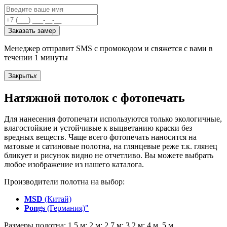
Заказать замер
Менеджер отправит SMS с промокодом и свяжется с вами в
течении 1 минуты
Закрыть
x
Натяжной потолок с фотопечать
Для нанесения фотопечати используются только экологичные,
влагостойкие и устойчивые к выцветанию краски без
вредных веществ. Чаще всего фотопечать наносится на
матовые и сатиновые полотна, на глянцевые реже т.к. глянец
бликует и рисунок видно не отчетливо. Вы можете выбрать
любое изображение из нашего каталога.
Производители полотна на выбор:
MSD
(Китай)
Pongs
(Германия)"
Размеры полотна: 1,5 м; 2 м; 2,7 м; 3,2 м; 4 м, 5 м.