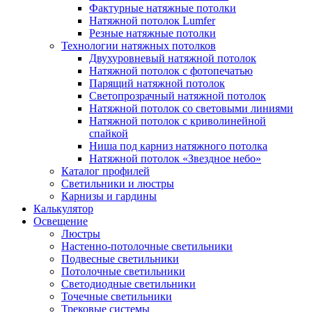
Фактурные натяжные потолки
Натяжной потолок Lumfer
Резные натяжные потолки
Технологии натяжных потолков
Двухуровневый натяжной потолок
Натяжной потолок с фотопечатью
Парящий натяжной потолок
Светопрозрачный натяжной потолок
Натяжной потолок со световыми линиями
Натяжной потолок с криволинейной
спайкой
Ниша под карниз натяжного потолка
Натяжной потолок «Звездное небо»
Каталог профилей
Светильники и люстры
Карнизы и гардины
Калькулятор
Освещение
Люстры
Настенно-потолочные светильники
Подвесные светильники
Потолочные светильники
Светодиодные светильники
Точечные светильники
Трековые системы