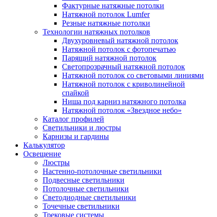
Фактурные натяжные потолки
Натяжной потолок Lumfer
Резные натяжные потолки
Технологии натяжных потолков
Двухуровневый натяжной потолок
Натяжной потолок с фотопечатью
Парящий натяжной потолок
Светопрозрачный натяжной потолок
Натяжной потолок со световыми линиями
Натяжной потолок с криволинейной
спайкой
Ниша под карниз натяжного потолка
Натяжной потолок «Звездное небо»
Каталог профилей
Светильники и люстры
Карнизы и гардины
Калькулятор
Освещение
Люстры
Настенно-потолочные светильники
Подвесные светильники
Потолочные светильники
Светодиодные светильники
Точечные светильники
Трековые системы