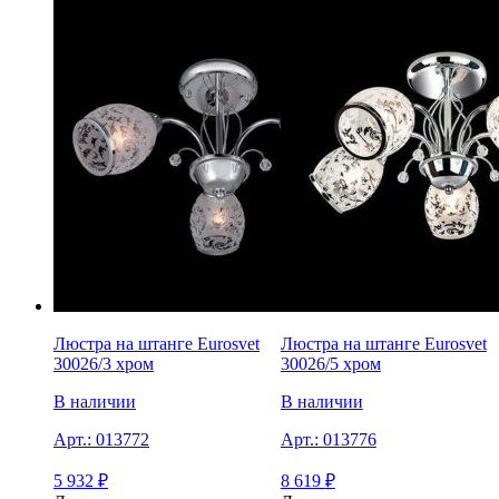
Люстра на штанге Eurosvet
Люстра на штанге Eurosvet
30026/3 хром
30026/5 хром
В наличии
В наличии
Арт.:
013772
Арт.:
013776
5 932
₽
8 619
₽