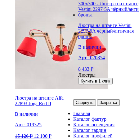
Люстра на штанге Vestini
2297-5A чёрный/античная
бронза
В наличии
Арт.:
020854
8 433
₽
Люстры
Купить в 1 клик
Люстра на штанге Alfa
Свернуть
Закрыть
x
22893 Joga Red II
Главная
В наличии
Каталог фактур
Каталог освещения
Арт.:
019325
Каталог гардин
Каталог профилей
15 126
₽
12 100
₽