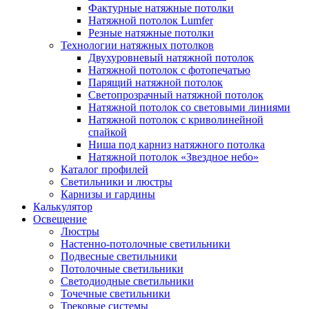
Фактурные натяжные потолки
Натяжной потолок Lumfer
Резные натяжные потолки
Технологии натяжных потолков
Двухуровневый натяжной потолок
Натяжной потолок с фотопечатью
Парящий натяжной потолок
Светопрозрачный натяжной потолок
Натяжной потолок со световыми линиями
Натяжной потолок с криволинейной
спайкой
Ниша под карниз натяжного потолка
Натяжной потолок «Звездное небо»
Каталог профилей
Светильники и люстры
Карнизы и гардины
Калькулятор
Освещение
Люстры
Настенно-потолочные светильники
Подвесные светильники
Потолочные светильники
Светодиодные светильники
Точечные светильники
Трековые системы