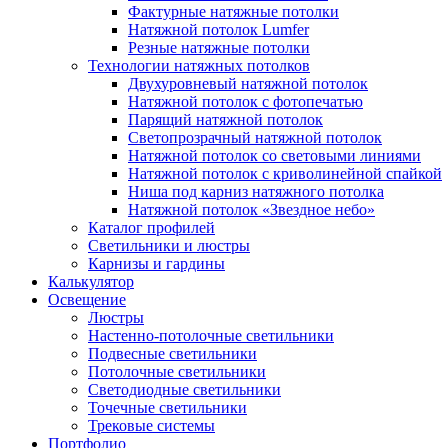
Фактурные натяжные потолки
Натяжной потолок Lumfer
Резные натяжные потолки
Технологии натяжных потолков
Двухуровневый натяжной потолок
Натяжной потолок с фотопечатью
Парящий натяжной потолок
Светопрозрачный натяжной потолок
Натяжной потолок со световыми линиями
Натяжной потолок с криволинейной спайкой
Ниша под карниз натяжного потолка
Натяжной потолок «Звездное небо»
Каталог профилей
Светильники и люстры
Карнизы и гардины
Калькулятор
Освещение
Люстры
Настенно-потолочные светильники
Подвесные светильники
Потолочные светильники
Светодиодные светильники
Точечные светильники
Трековые системы
Портфолио