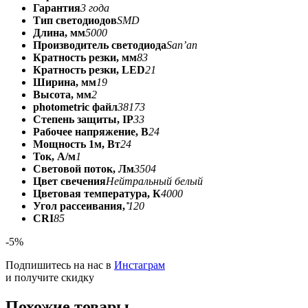
Гарантия
3 года
Тип светодиодов
SMD
Длина, мм
5000
Производитель светодиода
San’an
Кратность резки, мм
83
Кратность резки, LED
21
Ширина, мм
19
Высота, мм
2
photometric файл
38173
Степень защиты, IP
33
Рабочее напряжение, В
24
Мощность 1м, Вт
24
Ток, А/м
1
Световой поток, Лм
3504
Цвет свечения
Нейтральный белый
Цветовая температура, К
4000
Угол рассеивания, ̊
120
CRI
85
-5%
Подпишитесь на нас в
Инстаграм
и получите скидку
Похожие товары