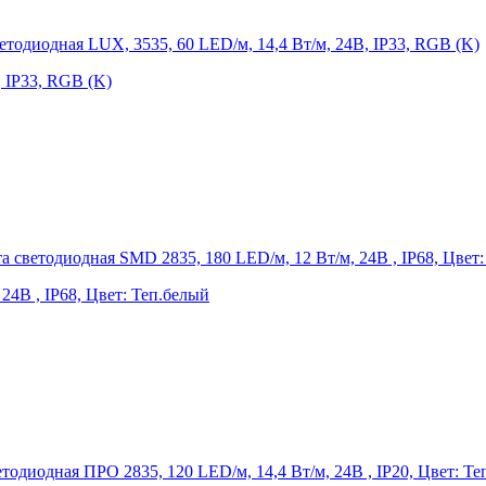
, IP33, RGB (K)
24В , IP68, Цвет: Теп.белый