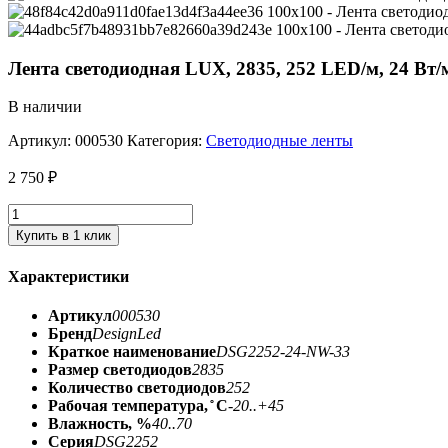
Лента светодиодная LUX, 2835, 252 LED/м, 24 Вт/м
В наличии
Артикул:
000530
Категория:
Светодиодные ленты
2 750
₽
Купить в 1 клик
Характеристики
Артикул
000530
Бренд
DesignLed
Краткое наименование
DSG2252-24-NW-33
Размер светодиодов
2835
Количество светодиодов
252
Рабочая температура, ̊ С
-20..+45
Влажность, %
40..70
Серия
DSG2252