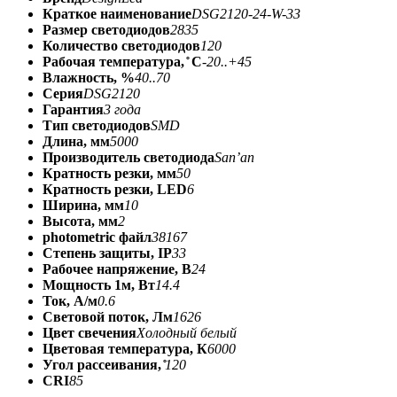
Краткое наименование
DSG2120-24-W-33
Размер светодиодов
2835
Количество светодиодов
120
Рабочая температура, ̊ С
-20..+45
Влажность, %
40..70
Серия
DSG2120
Гарантия
3 года
Тип светодиодов
SMD
Длина, мм
5000
Производитель светодиода
San’an
Кратность резки, мм
50
Кратность резки, LED
6
Ширина, мм
10
Высота, мм
2
photometric файл
38167
Степень защиты, IP
33
Рабочее напряжение, В
24
Мощность 1м, Вт
14.4
Ток, А/м
0.6
Световой поток, Лм
1626
Цвет свечения
Холодный белый
Цветовая температура, К
6000
Угол рассеивания, ̊
120
CRI
85