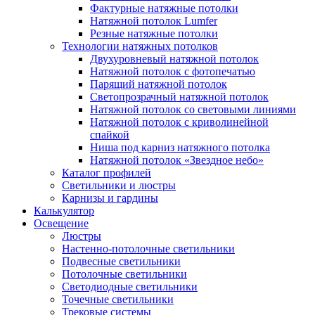
Фактурные натяжные потолки
Натяжной потолок Lumfer
Резные натяжные потолки
Технологии натяжных потолков
Двухуровневый натяжной потолок
Натяжной потолок с фотопечатью
Парящий натяжной потолок
Светопрозрачный натяжной потолок
Натяжной потолок со световыми линиями
Натяжной потолок с криволинейной
спайкой
Ниша под карниз натяжного потолка
Натяжной потолок «Звездное небо»
Каталог профилей
Светильники и люстры
Карнизы и гардины
Калькулятор
Освещение
Люстры
Настенно-потолочные светильники
Подвесные светильники
Потолочные светильники
Светодиодные светильники
Точечные светильники
Трековые системы