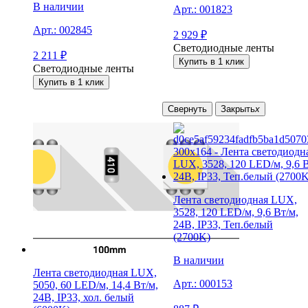
В наличии
Арт.:
001823
Арт.:
002845
2 929
₽
Светодиодные ленты
2 211
₽
Купить в 1 клик
Светодиодные ленты
Купить в 1 клик
Свернуть
Закрыть
x
Лента светодиодная LUX,
3528, 120 LED/м, 9,6 Вт/м,
24В, IP33, Теп.белый
(2700K)
В наличии
Лента светодиодная LUX,
Арт.:
000153
5050, 60 LED/м, 14,4 Вт/м,
24В, IP33, хол. белый