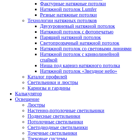
Фактурные натяжные потолки
Натяжной потолок Lumfer
Резные натяжные потолки
Технологии натяжных потолков
Двухуровневый натяжной потолок
Натяжной потолок с фотопечатью
Парящий натяжной потолок
Светопрозрачный натяжной потолок
Натяжной потолок со световыми линиями
Натяжной потолок с криволинейной
спайкой
Ниша под карниз натяжного потолка
Натяжной потолок «Звездное небо»
Каталог профилей
Светильники и люстры
Карнизы и гардины
Калькулятор
Освещение
Люстры
Настенно-потолочные светильники
Подвесные светильники
Потолочные светильники
Светодиодные светильники
Точечные светильники
Трековые системы