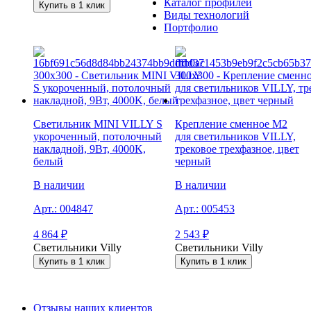
Каталог профилей
Купить в 1 клик
Виды технологий
Портфолио
Светильник MINI VILLY S
Крепление сменное М2
укороченный, потолочный
для светильников VILLY,
накладной, 9Вт, 4000K,
трековое трехфазное, цвет
белый
черный
В наличии
В наличии
Арт.:
004847
Арт.:
005453
4 864
₽
2 543
₽
Светильники Villy
Светильники Villy
Купить в 1 клик
Купить в 1 клик
Отзывы наших клиентов