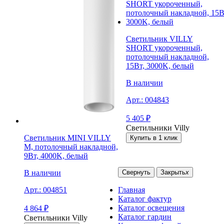
Светильник VILLY
SHORT укороченный,
потолочный накладной,
15Вт, 3000K, белый
В наличии
Арт.:
004843
5 405
₽
Светильники Villy
Светильник MINI VILLY
Купить в 1 клик
M, потолочный накладной,
9Вт, 4000K, белый
Свернуть
Закрыть
x
В наличии
Главная
Арт.:
004851
Каталог фактур
Каталог освещения
4 864
₽
Каталог гардин
Светильники Villy