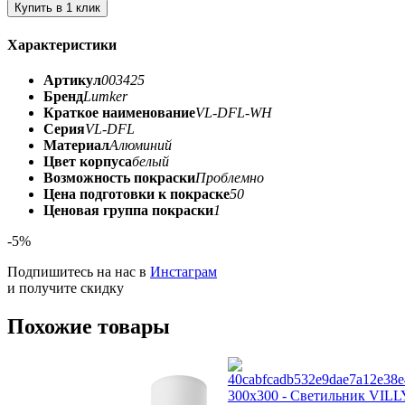
Купить в 1 клик
Характеристики
Артикул
003425
Бренд
Lumker
Краткое наименование
VL-DFL-WH
Серия
VL-DFL
Материал
Алюминий
Цвет корпуса
белый
Возможность покраски
Проблемно
Цена подготовки к покраске
50
Ценовая группа покраски
1
-5%
Подпишитесь на нас в
Инстаграм
и получите скидку
Похожие товары