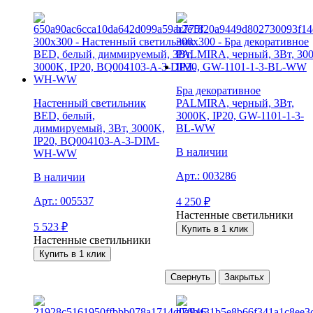
Бра декоративное
Настенный светильник
PALMIRA, черный, 3Вт,
BED, белый,
3000K, IP20, GW-1101-1-3-
диммируемый, 3Вт, 3000K,
BL-WW
IP20, BQ004103-A-3-DIM-
В наличии
WH-WW
Арт.:
003286
В наличии
Арт.:
005537
4 250
₽
Настенные светильники
5 523
₽
Купить в 1 клик
Настенные светильники
Купить в 1 клик
Свернуть
Закрыть
x