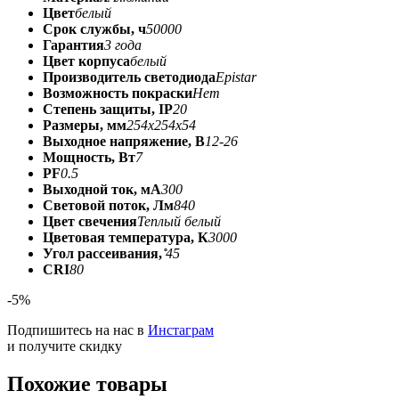
Цвет
белый
Срок службы, ч
50000
Гарантия
3 года
Цвет корпуса
белый
Производитель светодиода
Epistar
Возможность покраски
Нет
Степень защиты, IP
20
Размеры, мм
254x254x54
Выходное напряжение, В
12-26
Мощность, Вт
7
PF
0.5
Выходной ток, мА
300
Световой поток, Лм
840
Цвет свечения
Теплый белый
Цветовая температура, К
3000
Угол рассеивания, ̊
45
CRI
80
-5%
Подпишитесь на нас в
Инстаграм
и получите скидку
Похожие товары