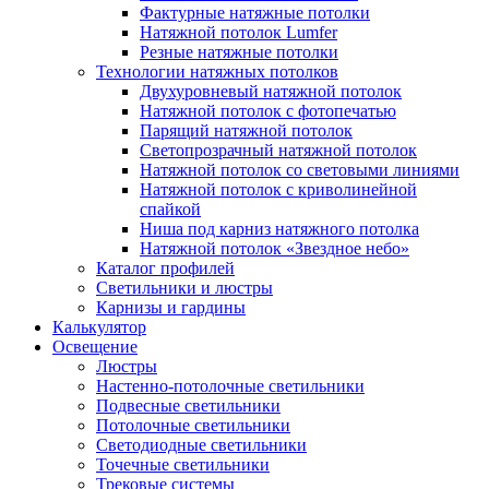
Фактурные натяжные потолки
Натяжной потолок Lumfer
Резные натяжные потолки
Технологии натяжных потолков
Двухуровневый натяжной потолок
Натяжной потолок с фотопечатью
Парящий натяжной потолок
Светопрозрачный натяжной потолок
Натяжной потолок со световыми линиями
Натяжной потолок с криволинейной
спайкой
Ниша под карниз натяжного потолка
Натяжной потолок «Звездное небо»
Каталог профилей
Светильники и люстры
Карнизы и гардины
Калькулятор
Освещение
Люстры
Настенно-потолочные светильники
Подвесные светильники
Потолочные светильники
Светодиодные светильники
Точечные светильники
Трековые системы