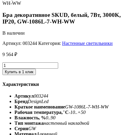
Бра декоративное SKUD, белый, 7Вт, 3000K,
IP20, GW-1086L-7-WH-WW
В наличии
Артикул:
003244
Категория:
Настенные светильники
9 564
₽
Купить в 1 клик
Характеристики
Артикул
003244
Бренд
DesignLed
Краткое наименование
GW-1086L-7-WH-WW
Рабочая температура, ̊ С
-10..+50
Влажность, %
0..90
Тип монтажа
настенный накладной
Серия
GW
Материал
Алюминий