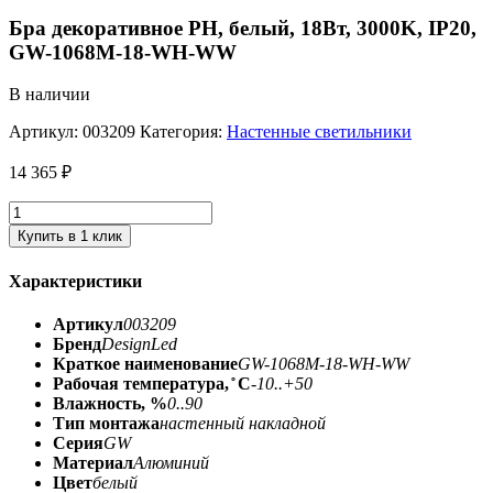
Бра декоративное PH, белый, 18Вт, 3000K, IP20,
GW-1068M-18-WH-WW
В наличии
Артикул:
003209
Категория:
Настенные светильники
14 365
₽
Купить в 1 клик
Характеристики
Артикул
003209
Бренд
DesignLed
Краткое наименование
GW-1068M-18-WH-WW
Рабочая температура, ̊ С
-10..+50
Влажность, %
0..90
Тип монтажа
настенный накладной
Серия
GW
Материал
Алюминий
Цвет
белый