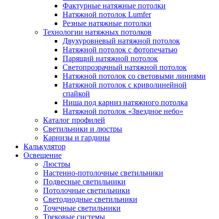
Фактурные натяжные потолки
Натяжной потолок Lumfer
Резные натяжные потолки
Технологии натяжных потолков
Двухуровневый натяжной потолок
Натяжной потолок с фотопечатью
Парящий натяжной потолок
Светопрозрачный натяжной потолок
Натяжной потолок со световыми линиями
Натяжной потолок с криволинейной
спайкой
Ниша под карниз натяжного потолка
Натяжной потолок «Звездное небо»
Каталог профилей
Светильники и люстры
Карнизы и гардины
Калькулятор
Освещение
Люстры
Настенно-потолочные светильники
Подвесные светильники
Потолочные светильники
Светодиодные светильники
Точечные светильники
Трековые системы