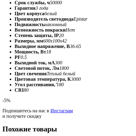
Срок службы, ч
50000
Гарантия
3 года
Цвет корпуса
белый
Производитель светодиода
Epistar
Подвижность
наклонный
Возможность покраски
Нет
Степень защиты, IP
20
Размеры, мм
600x100x42
Выходное напряжение, В
36-65
Мощность, Вт
18
PF
0.5
Выходной ток, мА
300
Световой поток, Лм
1800
Цвет свечения
Теплый белый
Цветовая температура, К
3000
Угол рассеивания, ̊
180
CRI
80
-5%
Подпишитесь на нас в
Инстаграм
и получите скидку
Похожие товары