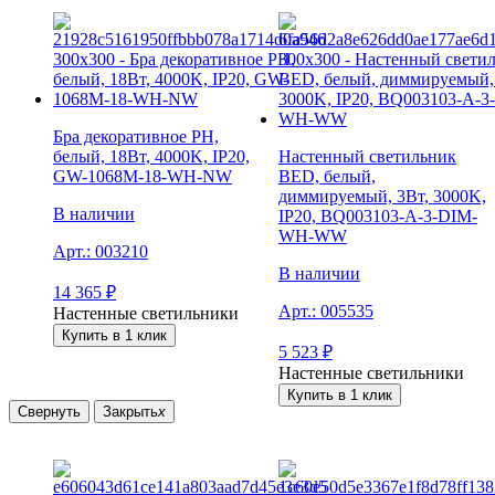
Бра декоративное PH,
белый, 18Вт, 4000K, IP20,
Настенный светильник
GW-1068M-18-WH-NW
BED, белый,
диммируемый, 3Вт, 3000K,
В наличии
IP20, BQ003103-A-3-DIM-
WH-WW
Арт.:
003210
В наличии
14 365
₽
Арт.:
005535
Настенные светильники
Купить в 1 клик
5 523
₽
Настенные светильники
Купить в 1 клик
Свернуть
Закрыть
x