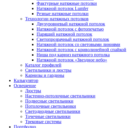
Фактурные натяжные потолки
Натяжной потолок Lumfer
Резные натяжные потолки
Технологии натяжных потолков
Двухуровневый натяжной потолок
Натяжной потолок с фотопечатью
Парящий натяжной потолок
Светопрозрачный натяжной потолок
Натяжной потолок со световыми линиями
Натяжной потолок с криволинейной спайкой
Ниша под карниз натяжного потолка
Натяжной потолок «Звездное небо»
Каталог профилей
Светильники и люстры
Карнизы и гардины
Калькулятор
Освещение
Люстры
Настенно-потолочные светильники
Подвесные светильники
Потолочные светильники
Светодиодные светильники
Точечные светильники
Трековые системы
Портфолио