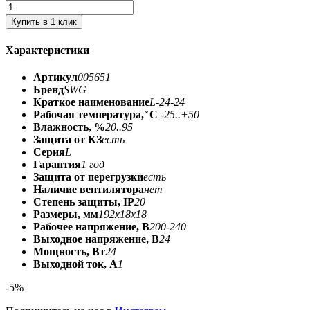
Купить в 1 клик
Характеристики
Артикул
005651
Бренд
SWG
Краткое наименование
L-24-24
Рабочая температура, ̊ С
-25..+50
Влажность, %
20..95
Защита от КЗ
есть
Серия
L
Гарантия
1 год
Защита от перегрузки
есть
Наличие вентилятора
нет
Степень защиты, IP
20
Размеры, мм
192x18x18
Рабочее напряжение, В
200-240
Выходное напряжение, В
24
Мощность, Вт
24
Выходной ток, А
1
-5%