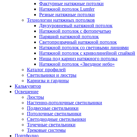
Фактурные натяжные потолки
Натяжной потолок Lumfer
Резные натяжные потолки
Технологии натяжных потолков
Двухуровневый натяжной потолок
Натяжной потолок с фотопечатью
Парящий натяжной потолок
Светопрозрачный натяжной потолок
Натяжной потолок со световыми линиями
Натяжной потолок с криволинейной спайкой
Ниша под карниз натяжного потолка
Натяжной потолок «Звездное небо»
Каталог профилей
Светильники и люстры
Карнизы и гардины
Калькулятор
Освещение
Люстры
Настенно-потолочные светильники
Подвесные светильники
Потолочные светильники
Светодиодные светильники
Точечные светильники
Трековые системы
Портфолио