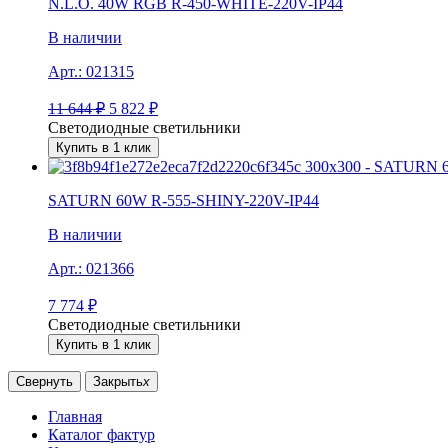
N.L.O. 40W RGB R-450-WHITE-220V-IP44
В наличии
Арт.:
021315
11 644
₽
5 822
₽
Светодиодные светильники
Купить в 1 клик
SATURN 60W R-555-SHINY-220V-IP44
В наличии
Арт.:
021366
7 774
₽
Светодиодные светильники
Купить в 1 клик
Свернуть
Закрыть
x
Главная
Каталог фактур