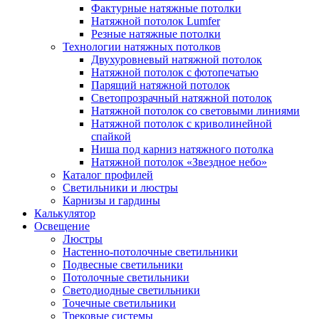
Фактурные натяжные потолки
Натяжной потолок Lumfer
Резные натяжные потолки
Технологии натяжных потолков
Двухуровневый натяжной потолок
Натяжной потолок с фотопечатью
Парящий натяжной потолок
Светопрозрачный натяжной потолок
Натяжной потолок со световыми линиями
Натяжной потолок с криволинейной
спайкой
Ниша под карниз натяжного потолка
Натяжной потолок «Звездное небо»
Каталог профилей
Светильники и люстры
Карнизы и гардины
Калькулятор
Освещение
Люстры
Настенно-потолочные светильники
Подвесные светильники
Потолочные светильники
Светодиодные светильники
Точечные светильники
Трековые системы