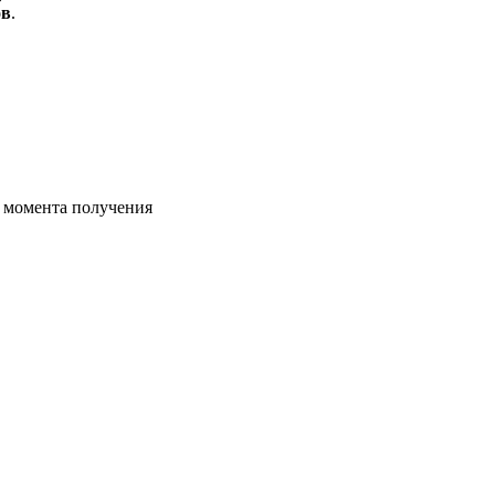
ов
.
с момента получения