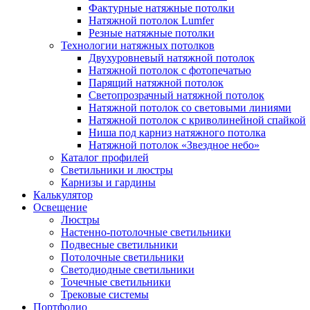
Фактурные натяжные потолки
Натяжной потолок Lumfer
Резные натяжные потолки
Технологии натяжных потолков
Двухуровневый натяжной потолок
Натяжной потолок с фотопечатью
Парящий натяжной потолок
Светопрозрачный натяжной потолок
Натяжной потолок со световыми линиями
Натяжной потолок с криволинейной спайкой
Ниша под карниз натяжного потолка
Натяжной потолок «Звездное небо»
Каталог профилей
Светильники и люстры
Карнизы и гардины
Калькулятор
Освещение
Люстры
Настенно-потолочные светильники
Подвесные светильники
Потолочные светильники
Светодиодные светильники
Точечные светильники
Трековые системы
Портфолио